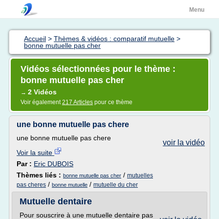
Menu
Accueil
>
Thèmes & vidéos : comparatif mutuelle
>
bonne mutuelle pas cher
Vidéos sélectionnées pour le thème :
bonne mutuelle pas cher
2 Vidéos
→
Voir également
217 Articles
pour ce thème
une bonne mutuelle pas chere
une bonne mutuelle pas chere
voir la vidéo
Voir la suite
Par :
Eric DUBOIS
Thèmes liés :
/
mutuelles
bonne mutuelle pas cher
/
/
pas cheres
mutuelle du cher
bonne mutuelle
Mutuelle dentaire
Pour souscrire à une mutuelle dentaire pas