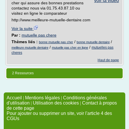
voir la vidéo
cher qui assure des bonnes prestations
contactez nous via 01.75.43.87.10 ou
visitez en ligne le comparateur
http://www.meilleure-mutuelle-dentaire.com
Voir la suite
Par :
mutuelle pas chere
Thèmes liés :
/
/
bonne mutuelle pas cher
bonne mutuelle dentaire
/
/
mutuelles pas
meilleure mutuelle dentaire
mutuelle pas cher en ligne
cheres
Haut de page
2 Ressources
Accueil
|
Mentions légales
|
Conditions générales
d'utilisation
|
Utilisation des cookies
|
Contact à propos
de cette page
Pour ajouter ou supprimer un site, voir l'article 4 des
CGUs