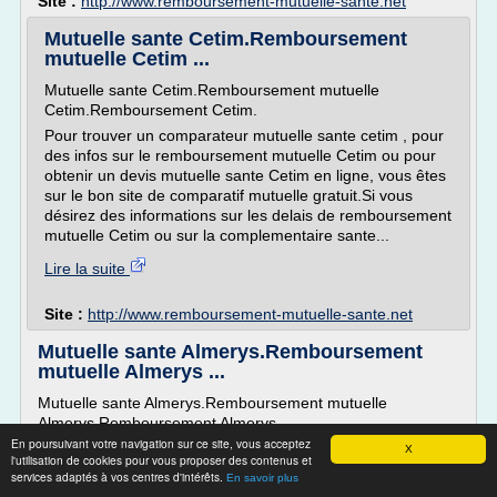
Site :
http://www.remboursement-mutuelle-sante.net
Mutuelle sante Cetim.Remboursement
mutuelle Cetim ...
Mutuelle sante Cetim.Remboursement mutuelle
Cetim.Remboursement Cetim.
Pour trouver un comparateur mutuelle sante cetim , pour
des infos sur le remboursement mutuelle Cetim ou pour
obtenir un devis mutuelle sante Cetim en ligne, vous êtes
sur le bon site de comparatif mutuelle gratuit.Si vous
désirez des informations sur les delais de remboursement
mutuelle Cetim ou sur la complementaire sante...
Lire la suite
Site :
http://www.remboursement-mutuelle-sante.net
Mutuelle sante Almerys.Remboursement
mutuelle Almerys ...
Mutuelle sante Almerys.Remboursement mutuelle
Almerys.Remboursement Almerys.
En poursuivant votre navigation sur ce site, vous acceptez
Pour trouver un comparateur mutuelle sante almerys , pour
X
l'utilisation de cookies pour vous proposer des contenus et
des infos sur le remboursement mutuelle Almerys ou pour
services adaptés à vos centres d'intérêts.
En savoir plus
obtenir un devis mutuelle sante Almerys en ligne, vous êtes